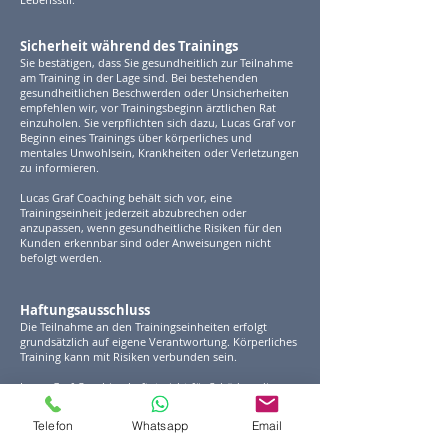
Sicherheit während des Trainings
Sie bestätigen, dass Sie gesundheitlich zur Teilnahme
am Training in der Lage sind. Bei bestehenden
gesundheitlichen Beschwerden oder Unsicherheiten
empfehlen wir, vor Trainingsbeginn ärztlichen Rat
einzuholen. Sie verpflichten sich dazu, Lucas Graf vor
Beginn eines Trainings über körperliches und
mentales Unwohlsein, Krankheiten oder Verletzungen
zu informieren.
Lucas Graf Coaching behält sich vor, eine
Trainingseinheit jederzeit abzubrechen oder
anzupassen, wenn gesundheitliche Risiken für den
Kunden erkennbar sind oder Anweisungen nicht
befolgt werden.
Haftungsausschluss
Die Teilnahme an den Trainingseinheiten erfolgt
grundsätzlich auf eigene Verantwortung. Körperliches
Training kann mit Risiken verbunden sein.
Lucas Graf Coaching haftet nicht für Schäden, die aus
der unsachgemässen Ausführung von Übungen, der
Missachtung von Anweisungen oder unvollständigen
Telefon
Whatsapp
Email
oder falschen Angaben im Gesundheitsfragebogen
entstehen.